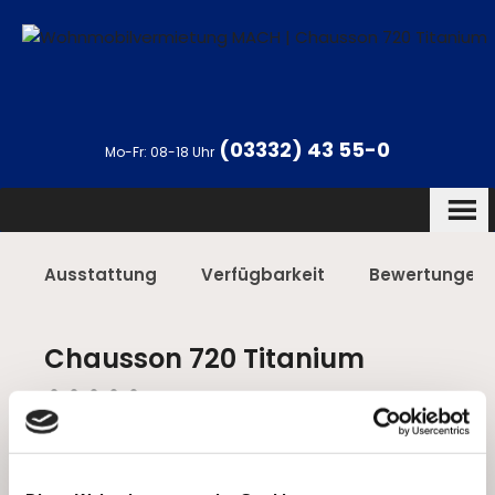
Home
Car rentals
Chausson 720 Titanium
(03332) 43 55-0
Mo-Fr: 08-18 Uhr
Ausstattung
Verfügbarkeit
Bewertungen
Chausson 720 Titanium
person
person
person
person
person
- 5 Schlafplätze
Familienfreundlich
Für Paare