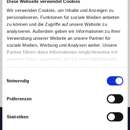
Diese Webseite verwendet Cookies
Wochenendtarif ab 250,- € (Fr.-Mo.)
Wir verwenden Cookies, um Inhalte und Anzeigen zu
zzgl. Servicepauschale 89,00 € (Wochenende
personalisieren, Funktionen für soziale Medien anbieten
49,00 €)
zu können und die Zugriffe auf unsere Website zu
analysieren. Außerdem geben wir Informationen zu Ihrer
zzgl. Kaution 1.000,00 € (Wochenende 500,00 €)
Verwendung unserer Website an unsere Partner für
soziale Medien, Werbung und Analysen weiter. Unsere
Partner führen diese Informationen möglicherweise mit
weiteren Daten zusammen, die Sie ihnen bereitgestellt
VERFÜGBARKEIT
haben oder die sie im Rahmen Ihrer Nutzung der Dienste
gesammelt haben.
E
ANFRAGE SENDEN
Notwendig
i
n
w
Präferenzen
i
l
l
Statistiken
i
Unsere Partner