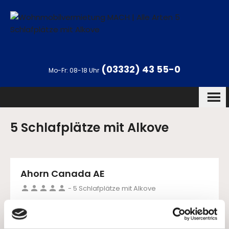
Home
5 Schlafplätze mit Alkove
(03332) 43 55-0
Mo-Fr: 08-18 Uhr
5 Schlafplätze mit Alkove
Ahorn Canada AE
person
person
person
person
person
- 5 Schlafplätze mit Alkove