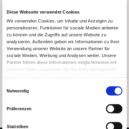
MEHR INFOS
Diese Webseite verwendet Cookies
Wir verwenden Cookies, um Inhalte und Anzeigen zu
personalisieren, Funktionen für soziale Medien anbieten
zu können und die Zugriffe auf unsere Website zu
analysieren. Außerdem geben wir Informationen zu Ihrer
Verwendung unserer Website an unsere Partner für
Benötigen Sie Hilfe?
soziale Medien, Werbung und Analysen weiter. Unsere
Partner führen diese Informationen möglicherweise mit
Rufen Sie unser Kundendienstteam unter der
weiteren Daten zusammen, die Sie ihnen bereitgestellt
unten angegebenen Nummer an, um mit einem
haben oder die sie im Rahmen Ihrer Nutzung der Dienste
unserer Berater zu sprechen, der Ihnen bei all
gesammelt haben.
E
Ihren Urlaubsbedürfnissen behilflich ist.
Notwendig
i
03332 4355-0
n
w
E-Mail
email
Präferenzen
i
l
l
Statistiken